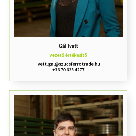
Gál Ivett
Vezető értékesítő
ivett.gal@szucsferrotrade.hu
+36 70 623 4277