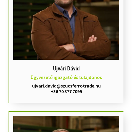
Ujvári Dávid
Ügyvezető igazgató és tulajdonos
ujvari.david@szucsferrotrade.hu
+36 70 377 7099