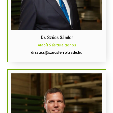
Dr. Szűcs Sándor
Alapító és tulajdonos
drszucs@szucsferrotrade.hu