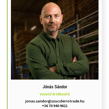
Jónás Sándor
Vezető értékesítő
jonas.sandor@szucsferrotrade.hu
+36 70 940 9621