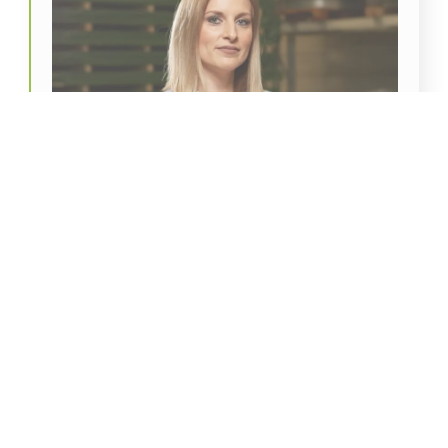
Mátrai Alexandra
Minőségügyi vezető és értékesítő
matrai.szandra@szucsferrotrade.hu
+36 70 940 9739