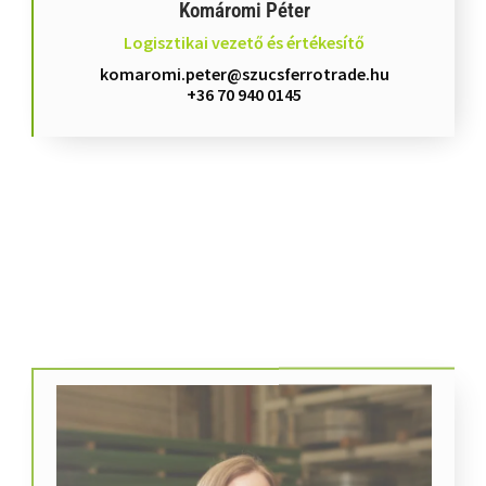
Logisztikai vezető és értékesítő
komaromi.peter@szucsferrotrade.hu
+36 70 940 0145