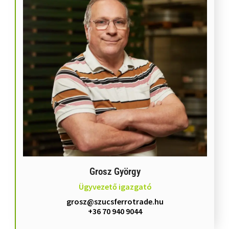
Grosz György
Ügyvezető igazgató
grosz@szucsferrotrade.hu
+36 70 940 9044