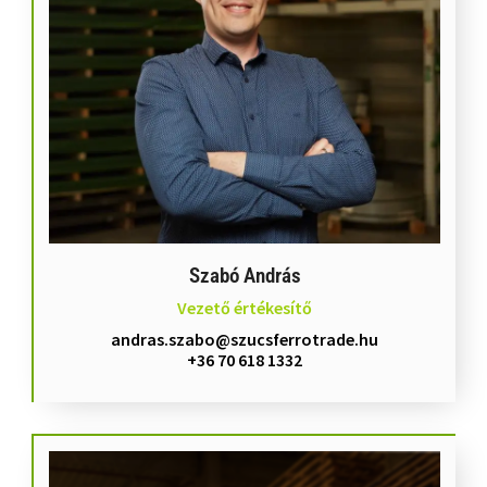
Szabó András
Vezető értékesítő
andras.szabo@szucsferrotrade.hu
+36 70 618 1332