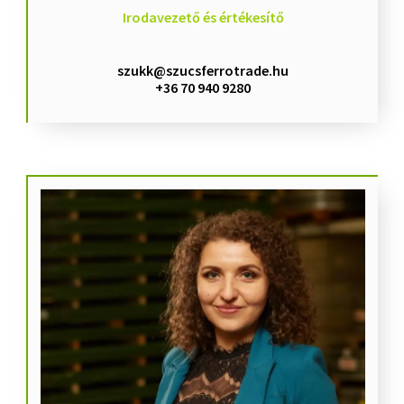
Irodavezető és értékesítő
szukk@szucsferrotrade.hu
+36 70 940 9280