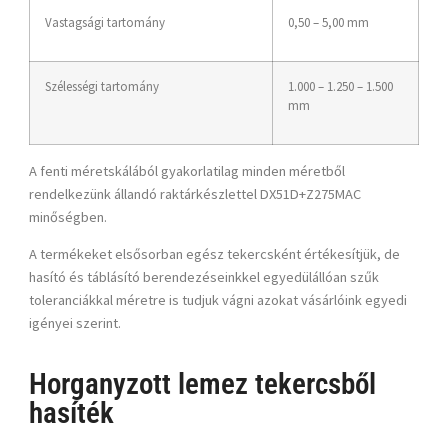
Vastagsági tartomány
0,50 – 5,00 mm
Szélességi tartomány
1.000 – 1.250 – 1.500
mm
A fenti méretskálából gyakorlatilag minden méretből
rendelkezünk állandó raktárkészlettel DX51D+Z275MAC
minőségben.
A termékeket elsősorban egész tekercsként értékesítjük, de
hasító és táblásító berendezéseinkkel egyedülállóan szűk
toleranciákkal méretre is tudjuk vágni azokat vásárlóink egyedi
igényei szerint.
Horganyzott lemez tekercsből
hasíték