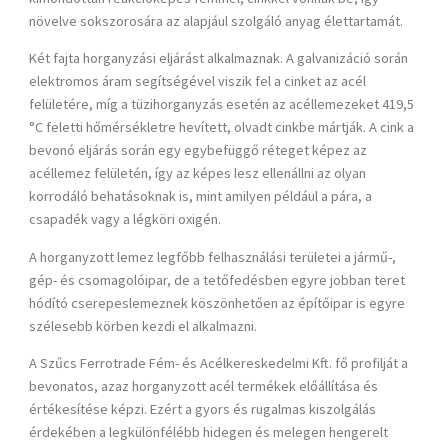
növelve sokszorosára az alapjául szolgáló anyag élettartamát.
Két fajta horganyzási eljárást alkalmaznak. A galvanizáció során
elektromos áram segítségével viszik fel a cinket az acél
felületére, míg a tüzihorganyzás esetén az acéllemezeket 419,5
°C feletti hőmérsékletre hevített, olvadt cinkbe mártják. A cink a
bevonó eljárás során egy egybefüggő réteget képez az
acéllemez felületén, így az képes lesz ellenállni az olyan
korrodáló behatásoknak is, mint amilyen például a pára, a
csapadék vagy a légköri oxigén.
A
horganyzott lemez
legfőbb felhasználási területei a jármű-,
gép- és csomagolóipar, de a tetőfedésben egyre jobban teret
hódító cserepeslemeznek köszönhetően az építőipar is egyre
szélesebb körben kezdi el alkalmazni.
A Szűcs Ferrotrade Fém- és Acélkereskedelmi Kft. fő profilját a
bevonatos, azaz
horganyzott acél
termékek előállítása és
értékesítése képzi. Ezért a gyors és rugalmas kiszolgálás
érdekében a legkülönfélébb hidegen és melegen hengerelt