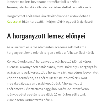
lemezek mellett bevonatos termékekből is széles
termékpalettával és állandó raktárkészlettel rendelkezünk.
Horganyzott acéllemez árainkról bővebben érdeklődhet a
Kapcsolat
fülön keresztül – kérjen tőlünk egyedi árajánlatot!
A horganyzott lemez előnyei
Az alumínium és a rozsdamentes acéllemezek mellett a
horganyzott lemez
eknek is igen széles a felhasználási körük.
Korrózióvédelem
. A
horganyzott acél
hosszú időn át képes
ellenállni a környezeti hatásoknak, mivel bármelyik horganyzási
eljáráson is esik keresztül, a horgany zárt, egységes bevonatot
képez a terméken, az acél felületén keletkező cink-oxid
megakadályozza a rozsdaképződést. A
horganyzott
acéllemezek
élettartama nagyjából 50 év, de intenzívebb
igénybevétel esetén is legalább 20 évről beszélhetünk
különösebb karbantartás nélkül.