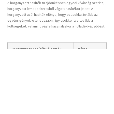
A horganyzott hasíték tulajdonképpen egyedi kívánság szerinti,
horganyzott lemez tekercs
ből vágott hasítékot jelent. A
horganyzott acél
hasíték előnye, hogy ezt sokkal inkább az
egyéni igényekre lehet szabni, így csökkentve tovább a
költségeket, valamint végfelhasználáskor a hulladékképződést.
Horganyzott hasíték választék
Méret
Vastagsági tartomány
0,30 – 5,00 mm
Szélességi tartomány
6 – 1.550 mm
2022-ben és 2023-ban vásárolt új hasító gépeinkkel a raktáron
tárolt
horganyzott lemez tekercs
ekből a fenti mérethatárokon