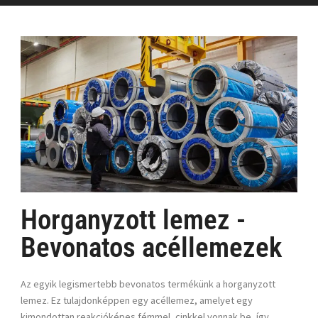
Horganyzott lemez -
Bevonatos acéllemezek
Az egyik legismertebb bevonatos termékünk a
horganyzott
lemez
. Ez tulajdonképpen egy acéllemez, amelyet egy
kimondottan reakcióképes fémmel, cinkkel vonnak be, így