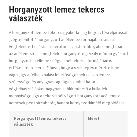
Horganyzott lemez tekercs
választék
A
horganyzott lemez tekercs
gyakorlatilag hegesztési eljárással
„végtelenített” horganyzott acéllemez formájában készül.
Végtelenített eljárással kerül be a cinkfürdőbe, ahol megtapad
az acéllemezen a megfelelő horganyréteg. Az ily módon gyártott
horganyzott acéllemez cégünknél tekercs formájában is
értékesítésre kerül. Előnye, hogy a szükséges méretre lehet
vágni, így a felhasználási lehetőségeknek csak a lemez
szélessége és anyagvastagsága szabhat határt.
Végfelhasználáskor nagyban csökkenthető a hulladék
mennyisége, így a tekercsből vágott
horganyzott acél
lemez
nemcsak pénztárcabarát, hanem környezetkímélő megoldás is.
Horganyzott lemez tekercs
Méret
választék