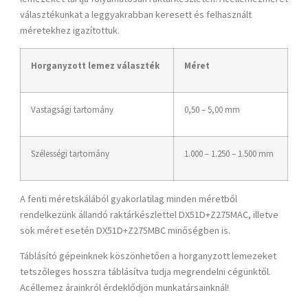
választékunkat a leggyakrabban keresett és felhasznált
méretekhez igazítottuk.
Horganyzott lemez
választék
Méret
Vastagsági tartomány
0,50 – 5,00 mm
Szélességi tartomány
1.000 – 1.250 – 1.500 mm
A fenti méretskálából gyakorlatilag minden méretből
rendelkezünk állandó raktárkészlettel DX51D+Z275MAC, illetve
sok méret esetén DX51D+Z275MBC minőségben is.
Táblásító gépeinknek köszönhetően a horganyzott lemezeket
tetszőleges hosszra táblásítva tudja megrendelni cégünktől.
Acéllemez árainkról érdeklődjön munkatársainknál!