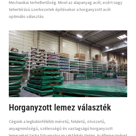
Mechanikai terhelhetőség
. Mivel az alapanyag acél, ezért nagy
teherbírású szerkezetek építésekor a
horganyzott acél
optimális választás.
Horganyzott lemez választék
Cégünk a legkülönfélébb méretű, felületű, ötvözetű,
anyagminőségű, szélességű és vastagságú
horganyzott
lemezeket
tartja folyamatosan raktárkészleten. Acéllemezméret